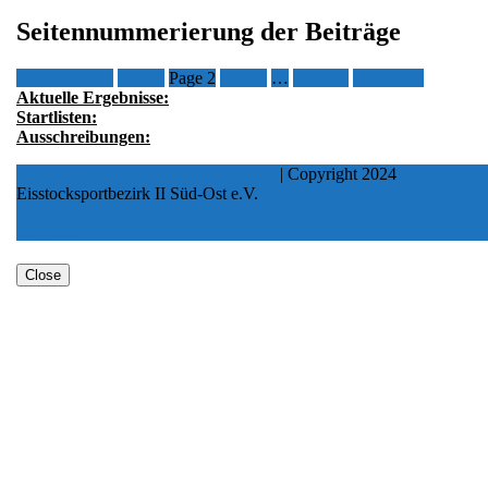
Seitennummerierung der Beiträge
Previous page
Page
1
Page
2
Page
3
…
Page
16
Next page
Aktuelle Ergebnisse:
Startlisten:
Ausschreibungen:
Logistics Shipping WordPress Theme
| Copyright 2024
Eisstocksportbezirk II Süd-Ost e.V.
Scroll Up
Close