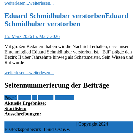
weiterlesen...
weiterlesen...
Eduard Schmidhuber verstorben
Eduard
Schmidhuber verstorben
15. März 2026
15. März 2026
|
Mit großen Bedauern haben wir die Nachricht erhalten, dass unser
Ehrenmitglied Eduard Schmidhuber verstorben ist. „Edi“ prägte den
Bezirk II über Jahrzehnte hinweg als Schatzmeister. Sein Wissen un
Rat wurde
weiterlesen...
weiterlesen...
Seitennummerierung der Beiträge
Page
1
Page
2
…
Page
16
Next page
Aktuelle Ergebnisse:
Startlisten:
Ausschreibungen:
Logistics Shipping WordPress Theme
| Copyright 2024
Eisstocksportbezirk II Süd-Ost e.V.