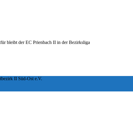
ür bleibt der EC Prienbach II in der Bezirksliga
tbezirk II Süd-Ost e.V.