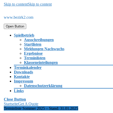
Skip to content
Skip to content
www.bezirk2.com
Open Button
Spielbetrieb
Ausschreibungen
Startlisten
Meldungen Nachwuchs
Ergebnisse
Terminlisten
Klasseneinteilungen
Terminkalender
Downloads
Kontakte
Impressum
Datenschutzerklärung
Links
Close Button
Startseite
Get A Quote
Terminliste Sommer 2025 – Stand: 31.01.2025