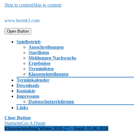
Skip to content
Skip to content
www.bezirk2.com
Open Button
Spielbetrieb
Ausschreibungen
Startlisten
Meldungen Nachwuchs
Ergebnisse
Terminlisten
Klasseneinteilungen
Terminkalender
Downloads
Kontakte
Impressum
Datenschutzerklärung
Links
Close Button
Startseite
Get A Quote
Klasseneinteilung Winter 2026-27 – Stand: 05.06.2026