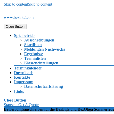
Skip to content
Skip to content
www.bezirk2.com
Open Button
Spielbetrieb
Ausschreibungen
Startlisten
Meldungen Nachwuchs
Ergebnisse
Terminlisten
Klasseneinteilungen
Terminkalender
Downloads
Kontakte
Impressum
Datenschutzerklärung
Links
Close Button
Startseite
Get A Quote
Bewerbungsanschreiben für die BezLiga und BezOliga Sommer 20