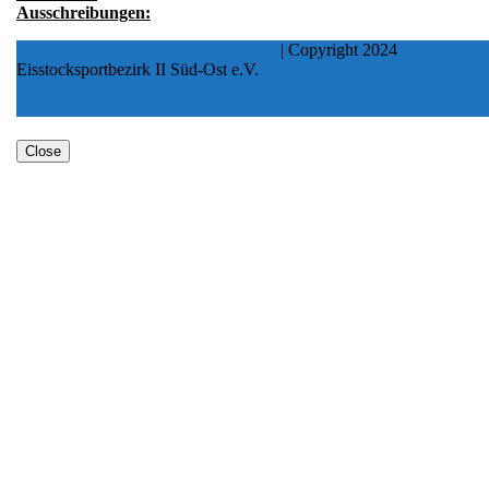
Ausschreibungen:
Logistics Shipping WordPress Theme
| Copyright 2024
Eisstocksportbezirk II Süd-Ost e.V.
Scroll Up
Close